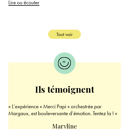
Lire ou écouter
Tout voir
Ils témoignent
« L’expérience « Merci Papi » orchestrée par
« T
Margaux, est bouleversante d’émotion. Tentez la ! »
exc
qui
Maryline
de 