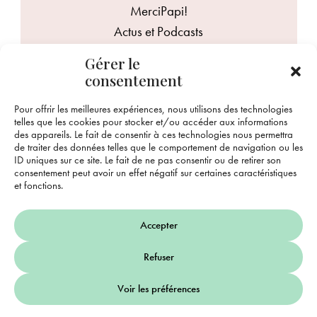
MerciPapi!
Actus et Podcasts
Mentions légales
Gérer le
Contact
consentement
Pour offrir les meilleures expériences, nous utilisons des technologies
ME JOINDRE
telles que les cookies pour stocker et/ou accéder aux informations
margaux@mercipapi.bzh
des appareils. Le fait de consentir à ces technologies nous permettra
de traiter des données telles que le comportement de navigation ou les
06 84 48 58 48
ID uniques sur ce site. Le fait de ne pas consentir ou de retirer son
consentement peut avoir un effet négatif sur certaines caractéristiques
et fonctions.
Accepter
Refuser
Une aventure née en Bretagne
Site développé par
La Coquille
Design par
Twins
Voir les préférences
Web
Communication