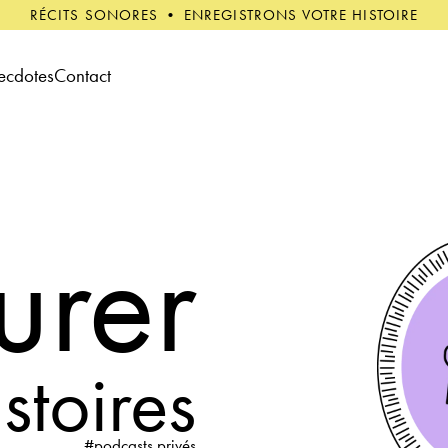
RÉCITS SONORES • ENREGISTRONS VOTRE HISTOIRE
ecdotes
Contact
urer
stoires
#podcasts privés