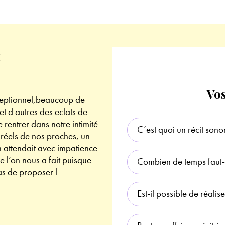
Vos
xceptionnel,beaucoup de
« J’ai rencontré Margaux au mome
 d autres des eclats de
préparant le récit sonore, Margau
 rentrer dans notre intimité
anecdotes clés à l’origine du proje
C’est quoi un récit sono
 réels de nos proches, un
Et au dela de la phase de construct
n attendait avec impatience
contente du rendu. »
 l’on nous a fait puisque
Combien de temps faut-il
as de proposer l
Est-il possible de réalis