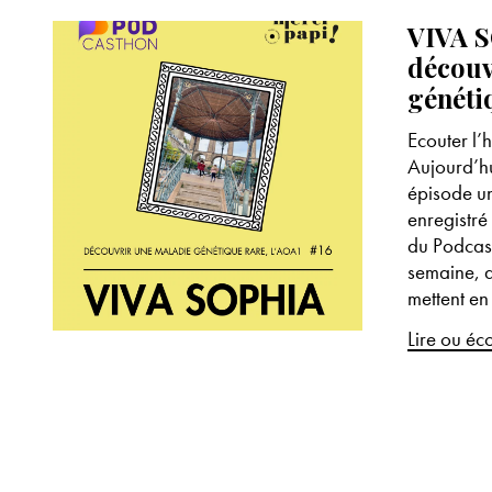
VIVA 
découv
généti
Ecouter l’
Aujourd’hu
épisode un
enregistré
du Podcas
semaine, d
mettent en
Lire ou éc