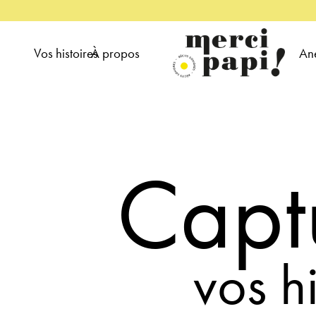
Vos histoires
À propos
An
Capt
vos hi