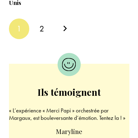
Unis
1
2
Ils témoignent
« L’expérience « Merci Papi » orchestrée par
« T
Margaux, est bouleversante d’émotion. Tentez la ! »
exc
qui
Maryline
de 