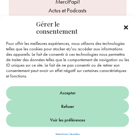
MerciPapi!
Actus et Podcasts
Mentions légales
Gérer le
Contact
consentement
Pour offrir les meilleures expériences, nous utilisons des technologies
ME JOINDRE
telles que les cookies pour stocker et/ou accéder aux informations
margaux@mercipapi.bzh
des appareils. Le fait de consentir à ces technologies nous permettra
de traiter des données telles que le comportement de navigation ou les
06 84 48 58 48
ID uniques sur ce site. Le fait de ne pas consentir ou de retirer son
consentement peut avoir un effet négatif sur certaines caractéristiques
et fonctions.
Accepter
Refuser
Une aventure née en Bretagne
Site développé par
La Coquille
Design par
Twins
Voir les préférences
Web
Communication
Mentions légales